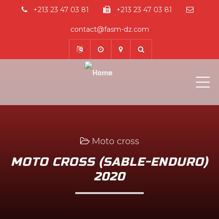
+213 23 47 03 81
+213 23 47 03 81
contact@fasm-dz.com
ME
Moto cross
MOTO CROSS (SABLE-ENDURO)
2020