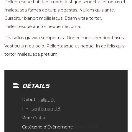
Pellentesque habitant morbi tristique senectus et netus et
malesuada fames ac turpis egestas. Nullam quis ante.
Curabitur blandit mollis lacus. Etiam vitae tortor.
Pellentesque auctor neque nec urna.
Phasellus gravida semper nisi. Donec mollis hendrerit risus.
Vestibulum eu odio. Pellentesque ut neque. In ac felis quis
tortor malesuada pretium.
DÉTAILS
Début :
juillet 21
Fin :
septembre 18
Prix :
Gratuit
Catégorie d’Évènement:
Moto cross