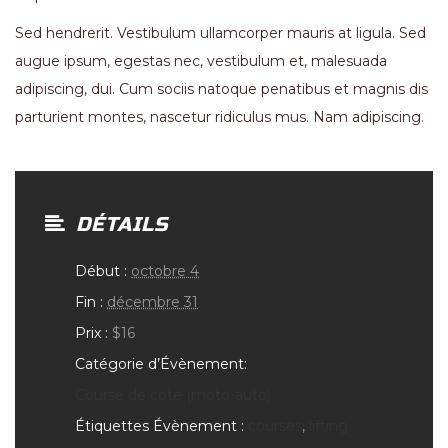
Sed hendrerit. Vestibulum ullamcorper mauris at ligula. Sed
augue ipsum, egestas nec, vestibulum et, malesuada
adipiscing, dui. Cum sociis natoque penatibus et magnis dis
parturient montes, nascetur ridiculus mus. Nam adipiscing.
DÉTAILS
Début :
octobre 4
Fin :
décembre 31
Prix :
$16
Catégorie d’Évènement:
Course de cote (moto-auto)
Étiquettes Évènement :
courses
,
lifting