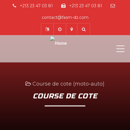
+213 23 47 03 81
+213 23 47 03 81
contact@fasm-dz.com
ME
Course de cote (moto-auto)
COURSE DE COTE